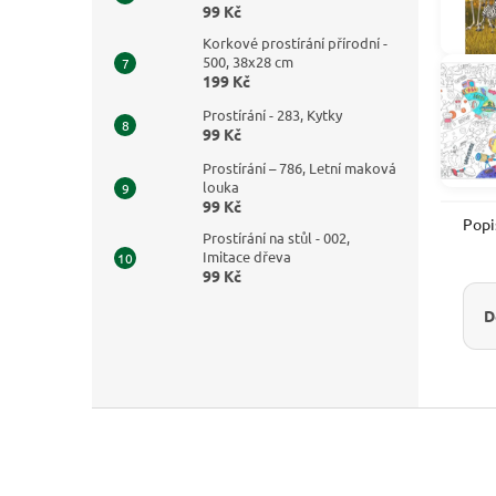
99 Kč
Korkové prostírání přírodní -
500, 38x28 cm
199 Kč
Prostírání - 283, Kytky
99 Kč
Prostírání – 786, Letní maková
louka
99 Kč
Popi
Prostírání na stůl - 002,
Imitace dřeva
99 Kč
D
Z
á
p
a