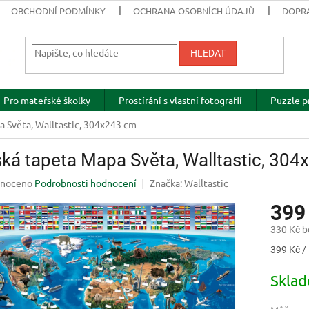
OBCHODNÍ PODMÍNKY
OCHRANA OSOBNÍCH ÚDAJŮ
DOPRA
HLEDAT
Pro mateřské školky
Prostírání s vlastní fotografií
Puzzle p
 Světa, Walltastic, 304x243 cm
ká tapeta Mapa Světa, Walltastic, 30
né
noceno
Podrobnosti hodnocení
Značka:
Walltastic
ení
399
u
330 Kč 
Měrná
399 Kč / 
cena:
ek.
Skla