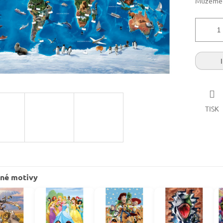
Můžeme d
TISK
né motivy