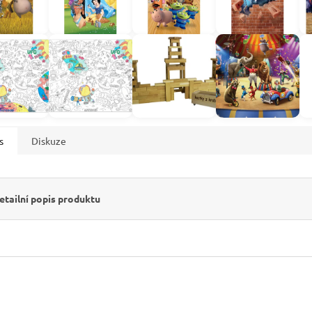
s
Diskuze
etailní popis produktu