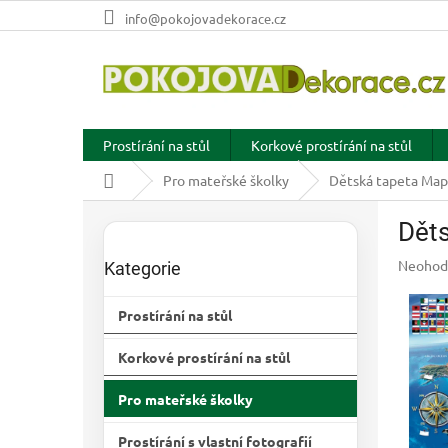
Přejít
info@pokojovadekorace.cz
na
obsah
Prostírání na stůl
Korkové prostírání na stůl
Domů
Pro mateřské školky
Dětská tapeta Mapa
P
Děts
o
Přeskočit
s
kategorie
Průměr
Neohod
Kategorie
t
hodnoc
r
produkt
Prostírání na stůl
a
je
n
0,0
Korkové prostírání na stůl
z
n
5
í
hvězdič
Pro mateřské školky
p
a
Prostírání s vlastní fotografií