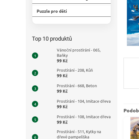
n
e
Puzzle pro děti
l
Přeskočit
kategorie
Top 10 produktů
Vánoční prostírání - 065,
Baňky
99 Kč
Prostírání - 208, Kůň
99 Kč
Prostírání - 668, Beton
99 Kč
Prostírání - 104, Imitace dřeva
99 Kč
Podob
Prostírání - 108, Imitace dřeva
99 Kč
Prostírání - 511, Kytky na
dřevě pampeliška