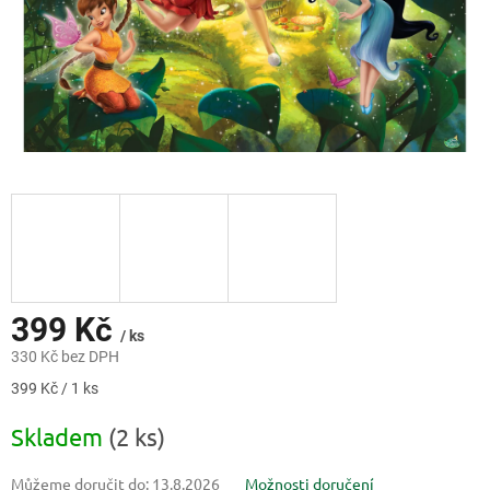
399 Kč
/ ks
330 Kč bez DPH
Měrná
399 Kč / 1 ks
cena:
Skladem
(2 ks)
Můžeme doručit do:
13.8.2026
Možnosti doručení