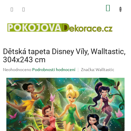
Přejít
NÁKUP
na
obsah
KOŠÍK
Dětská tapeta Disney Víly, Walltastic,
304x243 cm
Průměrné
Neohodnoceno
Podrobnosti hodnocení
Značka:
Walltastic
hodnocení
produktu
je
0,0
z
5
hvězdiček.