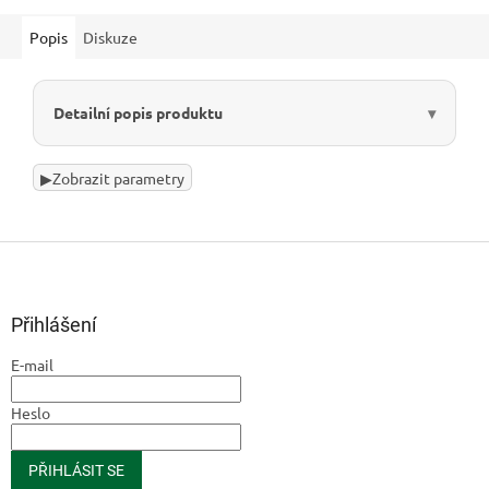
Popis
Diskuze
Detailní popis produktu
▶
Zobrazit parametry
Z
á
p
a
Přihlášení
t
E-mail
í
Heslo
PŘIHLÁSIT SE