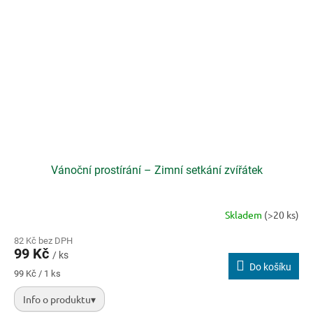
Vánoční prostírání – Zimní setkání zvířátek
Skladem
(>20 ks)
82 Kč bez DPH
99 Kč
/ ks
Do košíku
Měrná
99 Kč / 1 ks
cena:
Info o produktu
▾