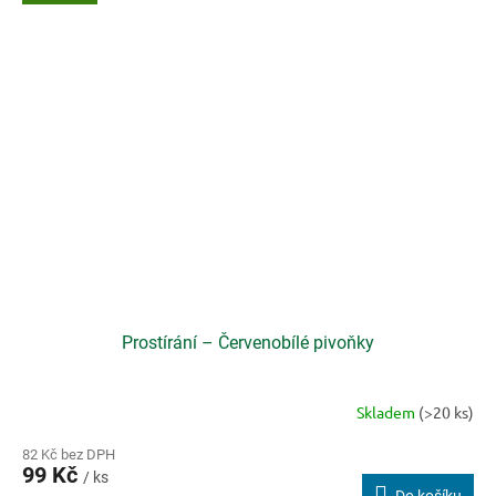
cm přinese na stůl jemný přírodní vzhled s pestrými polními
květy na světlém podkladu. Hladký, omyvatelný, mechanicky
odolný a ohebný povrch se snadno udržuje a odolává teplotám až
70 °C.
Prostírání – Červenobílé pivoňky
Skladem
(>20 ks)
82 Kč bez DPH
99 Kč
/ ks
Do košíku