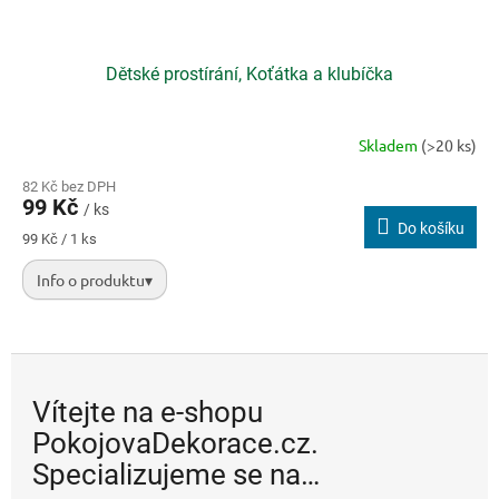
Dětské prostírání, Koťátka a klubíčka
Skladem
(>20 ks)
82 Kč bez DPH
99 Kč
/ ks
Do košíku
Měrná
99 Kč / 1 ks
cena:
Info o produktu
▾
Dětské prostírání s roztomilými koťátky a klubíčky vlny vnese do
stolování hravost a v rozměru 43 x 30 cm nabídne dostatek místa
pro talíř, hrnek i příbor. Je vyrobené z hladkého, omyvatelného,
ohebného a mechanicky odolného plastu.
Vítejte na e-shopu
PokojovaDekorace.cz.
Specializujeme se na…