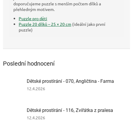
doporučujeme puzzle s menším počtem dílků a
přehledným motivem.
Puzzle pro děti
Puzzle 20 dílků – 25 × 20 cm
(ideální jako první
puzzle)
Poslední hodnocení
Dětské prostírání - 070, Angličtina - Farma
Hodnocení
12.4.2026
produktu
je
2
Dětské prostírání - 116, Zvířátka z pralesa
z
5
Hodnocení
12.4.2026
hvězdiček.
produktu
je