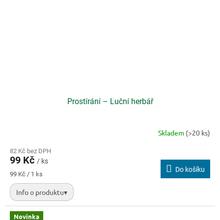
Prostírání – Luční herbář
Skladem
(>20 ks)
82 Kč bez DPH
99 Kč
/ ks
Do košíku
Měrná
99 Kč / 1 ks
cena:
Info o produktu
▾
Novinka
Plastové prostírání s motivem lučního herbáře v rozměru 43 x 30