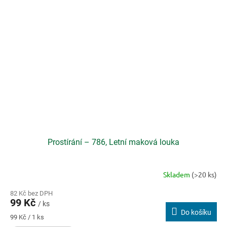
s
h
o
p
u
P
o
k
o
j
Prostírání – 786, Letní maková louka
o
v
Skladem
(>20 ks)
a
D
82 Kč bez DPH
99 Kč
/ ks
e
Do košíku
Měrná
99 Kč / 1 ks
k
cena: