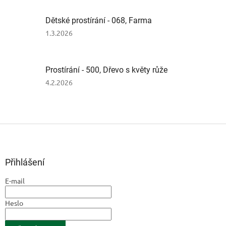
5
z
Dětské prostírání - 068, Farma
5
hvězdiček.
Hodnocení
1.3.2026
produktu
je
1
Prostírání - 500, Dřevo s květy růže
z
5
Hodnocení
4.2.2026
hvězdiček.
produktu
je
3
z
Z
5
á
hvězdiček.
p
a
Přihlášení
t
E-mail
í
Heslo