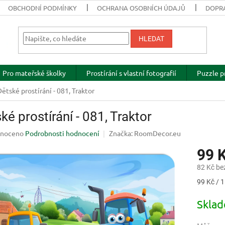
OBCHODNÍ PODMÍNKY
OCHRANA OSOBNÍCH ÚDAJŮ
DOPRA
HLEDAT
Pro mateřské školky
Prostírání s vlastní fotografií
Puzzle p
Dětské prostírání - 081, Traktor
ké prostírání - 081, Traktor
né
noceno
Podrobnosti hodnocení
Značka:
RoomDecor.eu
ení
99 
u
82 Kč be
Měrná
99 Kč / 1
cena:
ek.
Skla