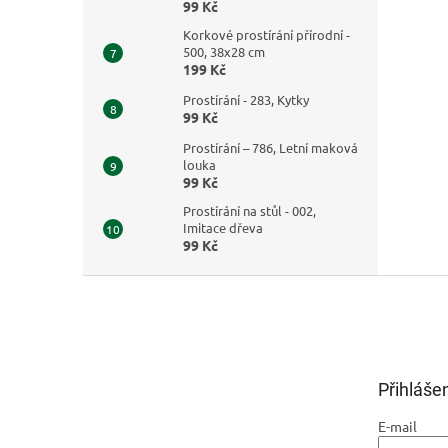
99 Kč
Korkové prostírání přírodní -
500, 38x28 cm
199 Kč
Prostírání - 283, Kytky
99 Kč
Prostírání – 786, Letní maková
louka
99 Kč
Prostírání na stůl - 002,
Imitace dřeva
99 Kč
Z
á
p
a
t
Přihláše
í
E-mail