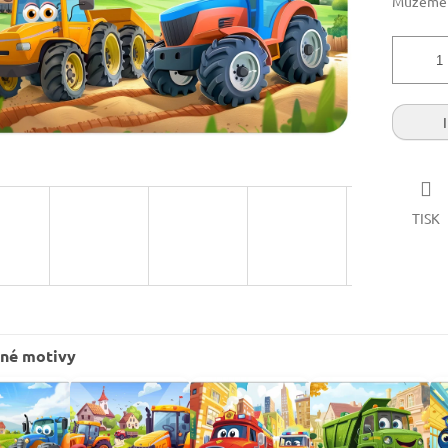
Můžeme d
TISK
né motivy