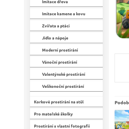
n
Imitace dřeva
e
l
Imitace kamene a kovu
Zvířata a ptáci
Jídlo a nápoje
Moderní prostírání
Vánoční prostírání
Valentýnské prostírání
Velikonoční prostírání
Korkové prostírání na stůl
Podob
Pro mateřské školky
Prostírání s vlastní fotografií