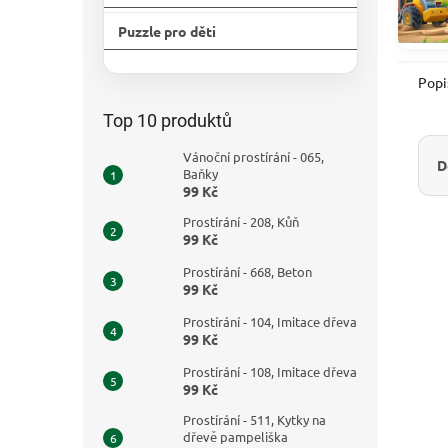
Puzzle pro děti
Přeskočit
kategorie
Popi
Top 10 produktů
Vánoční prostírání - 065,
D
Baňky
99 Kč
Prostírání - 208, Kůň
99 Kč
Prostírání - 668, Beton
99 Kč
Prostírání - 104, Imitace dřeva
99 Kč
Prostírání - 108, Imitace dřeva
99 Kč
Prostírání - 511, Kytky na
dřevě pampeliška