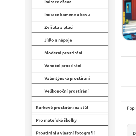
n
Imitace dřeva
e
l
Imitace kamene a kovu
Zvířata a ptáci
Jídlo a nápoje
Moderní prostírání
Vánoční prostírání
Valentýnské prostírání
Velikonoční prostírání
Korkové prostírání na stůl
Popi
Pro mateřské školky
Prostírání s vlastní fotografií
D