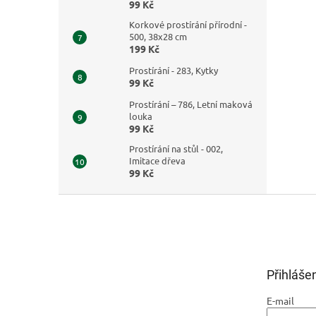
99 Kč
Korkové prostírání přírodní -
500, 38x28 cm
199 Kč
Prostírání - 283, Kytky
99 Kč
Prostírání – 786, Letní maková
louka
99 Kč
Prostírání na stůl - 002,
Imitace dřeva
99 Kč
Z
á
p
a
t
Přihláše
í
E-mail