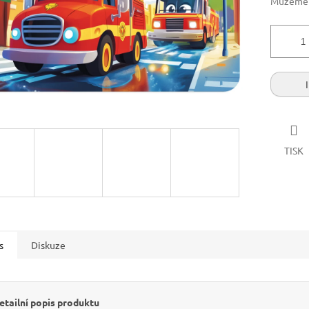
Můžeme d
TISK
s
Diskuze
etailní popis produktu