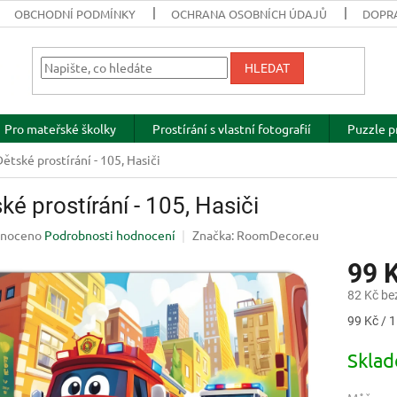
OBCHODNÍ PODMÍNKY
OCHRANA OSOBNÍCH ÚDAJŮ
DOPRA
HLEDAT
Pro mateřské školky
Prostírání s vlastní fotografií
Puzzle p
Dětské prostírání - 105, Hasiči
ké prostírání - 105, Hasiči
né
noceno
Podrobnosti hodnocení
Značka:
RoomDecor.eu
ení
99 
u
82 Kč be
Měrná
99 Kč / 1
cena:
ek.
Skla