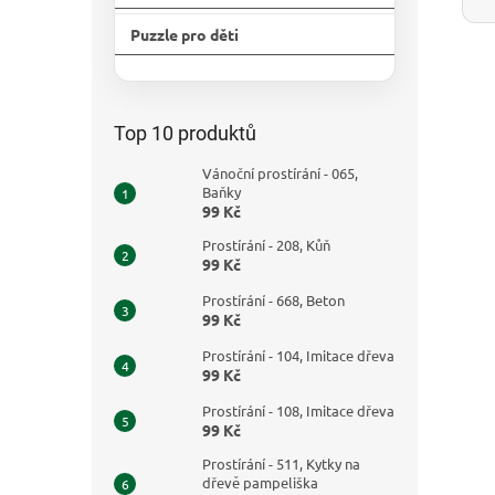
Puzzle pro děti
Přeskočit
kategorie
Top 10 produktů
Vánoční prostírání - 065,
Baňky
99 Kč
Prostírání - 208, Kůň
99 Kč
Prostírání - 668, Beton
99 Kč
Prostírání - 104, Imitace dřeva
99 Kč
Prostírání - 108, Imitace dřeva
99 Kč
Prostírání - 511, Kytky na
dřevě pampeliška