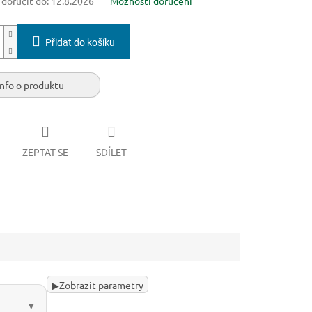
oručit do:
12.8.2026
Možnosti doručení
Přidat do košíku
Info o produktu
ZEPTAT SE
SDÍLET
▶
Zobrazit parametry