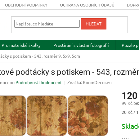
OBCHODNÍ PODMÍNKY
OCHRANA OSOBNÍCH ÚDAJŮ
DOPRA
HLEDAT
Pro mateřské školky
Prostírání s vlastní fotografií
Puzzle p
cky s potiskem - 543, rozměr 9, 5x9, 5cm
ové podtácky s potiskem - 543, rozměr
né
noceno
Podrobnosti hodnocení
Značka:
RoomDecor.eu
ení
120
u
99 Kč be
Měrná
20 Kč / 1
cena:
ek.
Skla