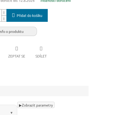
oručit do:
12.8.2026
Možnosti doručení
Přidat do košíku
Info o produktu
ZEPTAT SE
SDÍLET
▶
Zobrazit parametry