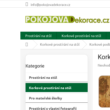
Přejít
info@pokojovadekorace.cz
na
obsah
Prostírání na stůl
Korkové prostírání na stůl
Domů
Korkové prostírání na stůl
Korkové podtá
P
Kork
o
Přeskočit
s
kategorie
Průměr
Neohod
Kategorie
t
hodnoc
r
produkt
Prostírání na stůl
a
je
n
0,0
Korkové prostírání na stůl
z
n
5
í
hvězdič
Pro mateřské školky
p
a
Prostírání s vlastní fotografií