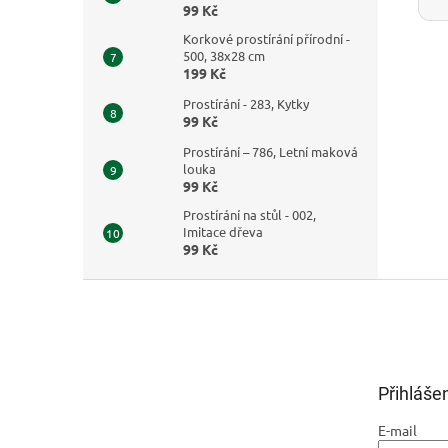
99 Kč
Korkové prostírání přírodní -
500, 38x28 cm
199 Kč
Prostírání - 283, Kytky
99 Kč
Prostírání – 786, Letní maková
louka
99 Kč
Prostírání na stůl - 002,
Imitace dřeva
99 Kč
Z
á
p
a
t
Přihláše
í
E-mail