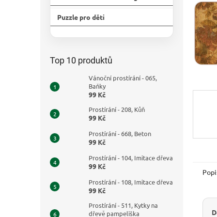
n
e
Puzzle pro děti
l
Přeskočit
kategorie
Top 10 produktů
Vánoční prostírání - 065,
Baňky
99 Kč
Prostírání - 208, Kůň
99 Kč
Prostírání - 668, Beton
99 Kč
Prostírání - 104, Imitace dřeva
99 Kč
Popi
Prostírání - 108, Imitace dřeva
99 Kč
Prostírání - 511, Kytky na
D
dřevě pampeliška