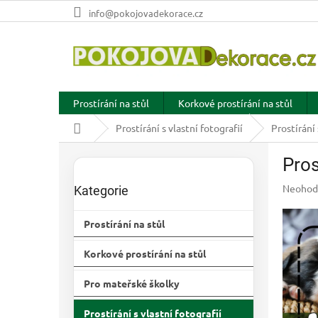
Přejít
info@pokojovadekorace.cz
na
obsah
Prostírání na stůl
Korkové prostírání na stůl
Domů
Prostírání s vlastní fotografií
Prostírání
P
Pros
o
Přeskočit
s
kategorie
Průměr
Neohod
Kategorie
t
hodnoc
r
produkt
Prostírání na stůl
a
je
n
0,0
Korkové prostírání na stůl
z
n
5
í
hvězdič
Pro mateřské školky
p
a
Prostírání s vlastní fotografií