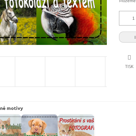
Můžeme d
TISK
né motivy