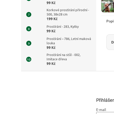
99 Kč
Korkové prostírání přírodní -
500, 38x28 cm
199 Kč
Popi
Prostírání - 283, Kytky
99 Kč
Prostírání – 786, Letní maková
D
louka
99 Kč
Prostírání na stůl - 002,
Imitace dřeva
99 Kč
Z
á
p
a
t
Přihláše
í
E-mail