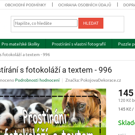
OBCHODNÍ PODMÍNKY
OCHRANA OSOBNÍCH ÚDAJŮ
DOPRA
HLEDAT
Pro mateřské školky
Prostírání s vlastní fotografií
Puzzle p
 s fotokoláží a textem - 996
tírání s fotokoláží a textem - 996
né
noceno
Podrobnosti hodnocení
Značka:
PokojovaDekorace.cz
ení
145
u
120 Kč 
Měrná
145 Kč / 
cena:
ek.
Skla