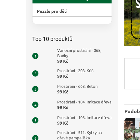
n
e
Puzzle pro děti
l
Přeskočit
kategorie
Top 10 produktů
Vánoční prostírání - 065,
Baňky
99 Kč
Prostírání - 208, Kůň
99 Kč
Prostírání - 668, Beton
99 Kč
Prostírání - 104, Imitace dřeva
99 Kč
Podob
Prostírání - 108, Imitace dřeva
99 Kč
Prostírání - 511, Kytky na
dřevě pampeliška