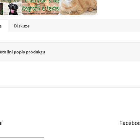
s
Diskuze
etailní popis produktu
ní
Facebo