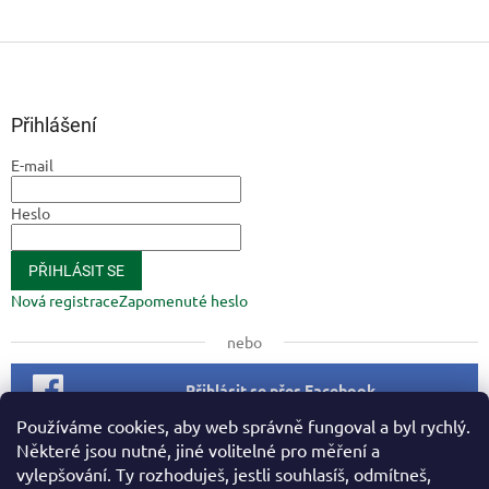
Z
á
p
a
Přihlášení
t
E-mail
í
Heslo
PŘIHLÁSIT SE
Nová registrace
Zapomenuté heslo
nebo
Přihlásit se přes Facebook
Používáme cookies, aby web správně fungoval a byl rychlý.
Některé jsou nutné, jiné volitelné pro měření a
Facebook
vylepšování. Ty rozhoduješ, jestli souhlasíš, odmítneš,