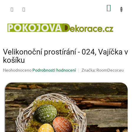
Přejít
NÁKUP
na
obsah
KOŠÍK
Velikonoční prostírání - 024, Vajíčka v
košíku
Průměrné
Neohodnoceno
Podrobnosti hodnocení
Značka:
RoomDecor.eu
hodnocení
produktu
je
0,0
z
5
hvězdiček.