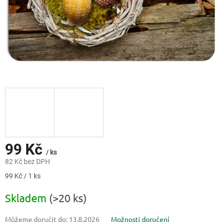
99 Kč
/ ks
82 Kč bez DPH
Měrná
99 Kč / 1 ks
cena:
Skladem
(>20 ks)
Můžeme doručit do:
13.8.2026
Možnosti doručení