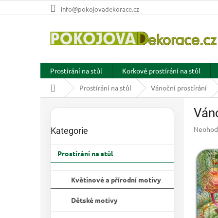
Přejít
info@pokojovadekorace.cz
na
obsah
Prostírání na stůl
Korkové prostírání na stůl
Domů
Prostírání na stůl
Vánoční prostírání
P
Váno
o
Přeskočit
s
kategorie
Průměr
Neohod
Kategorie
t
hodnoc
r
produkt
Prostírání na stůl
a
je
n
0,0
z
n
Květinové a přírodní motivy
5
í
hvězdič
p
Dětské motivy
a