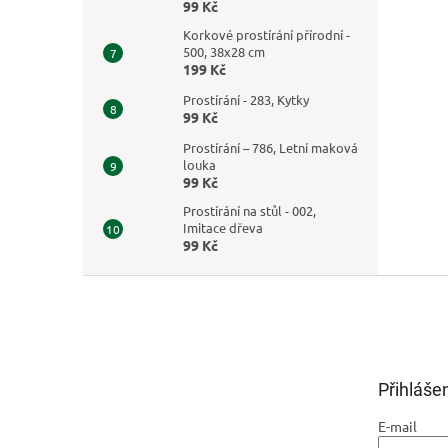
99 Kč
Korkové prostírání přírodní -
500, 38x28 cm
199 Kč
Prostírání - 283, Kytky
99 Kč
Prostírání – 786, Letní maková
louka
99 Kč
Prostírání na stůl - 002,
Imitace dřeva
99 Kč
Z
á
p
a
t
Přihláše
í
E-mail