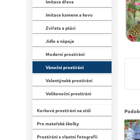
n
Imitace dřeva
e
l
Imitace kamene a kovu
Zvířata a ptáci
Jídlo a nápoje
Moderní prostírání
Vánoční prostírání
Valentýnské prostírání
Velikonoční prostírání
Korkové prostírání na stůl
Podob
Pro mateřské školky
Prostírání s vlastní fotografií