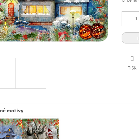
Můžeme d
TISK
né motivy