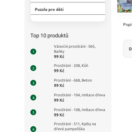
Puzzle pro děti
Přeskočit
kategorie
Popi
Top 10 produktů
Vánoční prostírání - 065,
D
Baňky
99 Kč
Prostírání - 208, Kůň
99 Kč
Prostírání - 668, Beton
99 Kč
Prostírání - 104, Imitace dřeva
99 Kč
Prostírání - 108, Imitace dřeva
99 Kč
Prostírání - 511, Kytky na
dřevě pampeliška