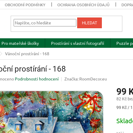
OBCHODNÍ PODMÍNKY
OCHRANA OSOBNÍCH ÚDAJŮ
DOPRA
HLEDAT
Pro mateřské školky
Prostírání s vlastní fotografií
Puzzle p
Vánoční prostírání - 168
ční prostírání - 168
né
noceno
Podrobnosti hodnocení
Značka:
RoomDecor.eu
ení
99 
u
82 Kč be
Měrná
99 Kč / 1
cena:
ek.
Skla