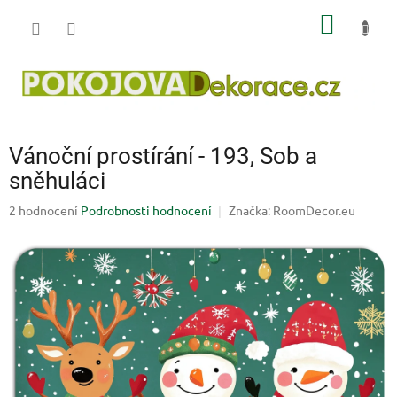
Přejít
NÁKUP
na
obsah
KOŠÍK
Vánoční prostírání - 193, Sob a
sněhuláci
Průměrné
2 hodnocení
Podrobnosti hodnocení
Značka:
RoomDecor.eu
hodnocení
produktu
je
4,0
z
5
hvězdiček.