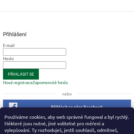
Z
á
p
a
Přihlášení
t
E-mail
í
Heslo
PŘIHLÁSIT SE
Nová registrace
Zapomenuté heslo
nebo
Přihlásit se přes Facebook
Používáme cookies, aby web správně fungoval a byl rychlý.
Některé jsou nutné, jiné volitelné pro měření a
Facebook
vylepšování. Ty rozhoduješ, jestli souhlasíš, odmítneš,