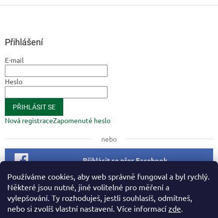
Z
á
p
a
Přihlášení
t
E-mail
í
Heslo
PŘIHLÁSIT SE
Nová registrace
Zapomenuté heslo
nebo
Přihlásit se přes Facebook
Používáme cookies, aby web správně fungoval a byl rychlý.
Některé jsou nutné, jiné volitelné pro měření a
Facebook
vylepšování. Ty rozhoduješ, jestli souhlasíš, odmítneš,
nebo si zvolíš vlastní nastavení. Více informací
zde
.