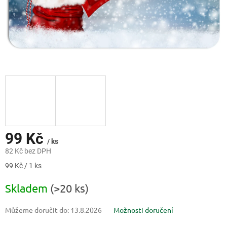
99 Kč
/ ks
82 Kč bez DPH
Měrná
99 Kč / 1 ks
cena:
Skladem
(>20 ks)
Můžeme doručit do:
13.8.2026
Možnosti doručení