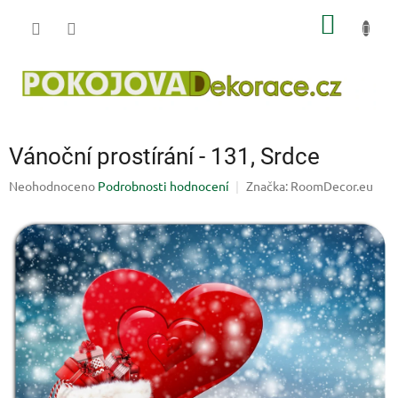
Přejít
NÁKUP
na
obsah
KOŠÍK
Vánoční prostírání - 131, Srdce
Průměrné
Neohodnoceno
Podrobnosti hodnocení
Značka:
RoomDecor.eu
hodnocení
produktu
je
0,0
z
5
hvězdiček.