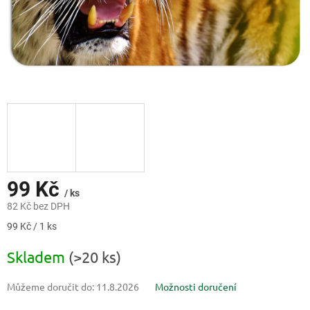
99 Kč
/ ks
82 Kč bez DPH
Měrná
99 Kč / 1 ks
cena:
Skladem
(>20 ks)
Můžeme doručit do:
11.8.2026
Možnosti doručení