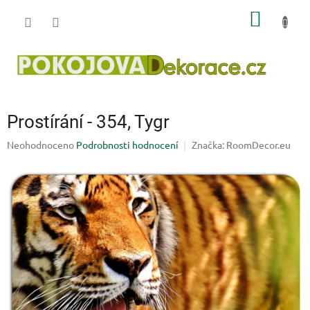
Přejít
NÁKUP
na
obsah
KOŠÍK
Prostírání - 354, Tygr
Průměrné
Neohodnoceno
Podrobnosti hodnocení
Značka:
RoomDecor.eu
hodnocení
produktu
je
0,0
z
5
hvězdiček.