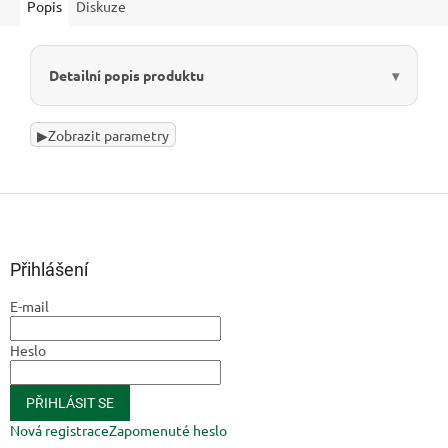
Popis
Diskuze
Detailní popis produktu
▶
Zobrazit parametry
Z
á
p
a
Přihlášení
t
E-mail
í
Heslo
PŘIHLÁSIT SE
Nová registrace
Zapomenuté heslo