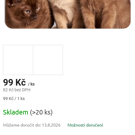
99 Kč
/ ks
82 Kč bez DPH
Měrná
99 Kč / 1 ks
cena:
Skladem
(>20 ks)
Můžeme doručit do:
13.8.2026
Možnosti doručení