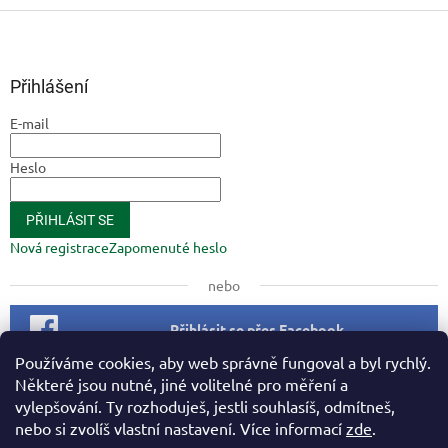
Z
á
p
a
Přihlášení
t
E-mail
í
Heslo
PŘIHLÁSIT SE
Nová registrace
Zapomenuté heslo
nebo
Přihlásit se přes Facebook
Používáme cookies, aby web správně fungoval a byl rychlý.
Některé jsou nutné, jiné volitelné pro měření a
Facebook
vylepšování. Ty rozhoduješ, jestli souhlasíš, odmítneš,
nebo si zvolíš vlastní nastavení. Více informací
zde
.