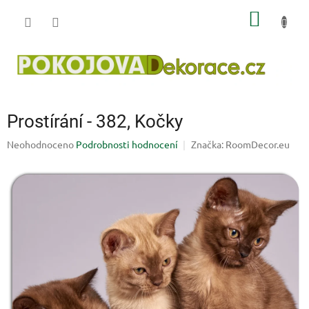
Přejít
NÁKUP
na
obsah
KOŠÍK
Prostírání - 382, Kočky
Průměrné
Neohodnoceno
Podrobnosti hodnocení
Značka:
RoomDecor.eu
hodnocení
produktu
je
0,0
z
5
hvězdiček.