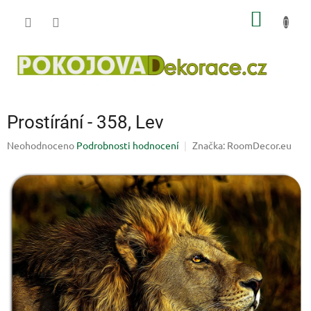
Přejít
NÁKUP
na
obsah
KOŠÍK
Prostírání - 358, Lev
Průměrné
Neohodnoceno
Podrobnosti hodnocení
Značka:
RoomDecor.eu
hodnocení
produktu
je
0,0
z
5
hvězdiček.