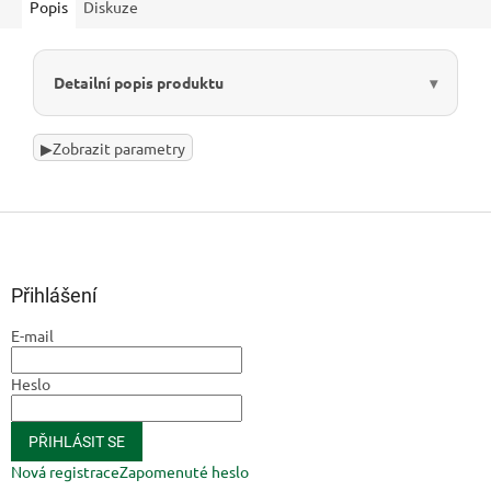
Popis
Diskuze
Detailní popis produktu
▶
Zobrazit parametry
Z
á
p
a
Přihlášení
t
E-mail
í
Heslo
PŘIHLÁSIT SE
Nová registrace
Zapomenuté heslo