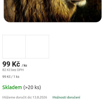
99 Kč
/ ks
82 Kč bez DPH
Měrná
99 Kč / 1 ks
cena:
Skladem
(>20 ks)
Můžeme doručit do:
13.8.2026
Možnosti doručení