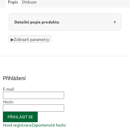
Popis
Diskuze
Detailní popis produktu
▶
Zobrazit parametry
Z
á
p
a
Přihlášení
t
E-mail
í
Heslo
PŘIHLÁSIT SE
Nová registrace
Zapomenuté heslo