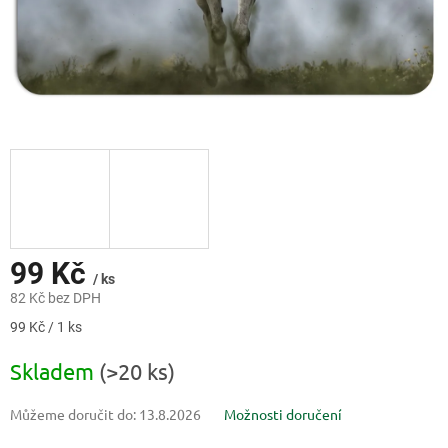
99 Kč
/ ks
82 Kč bez DPH
Měrná
99 Kč / 1 ks
cena:
Skladem
(>20 ks)
Můžeme doručit do:
13.8.2026
Možnosti doručení