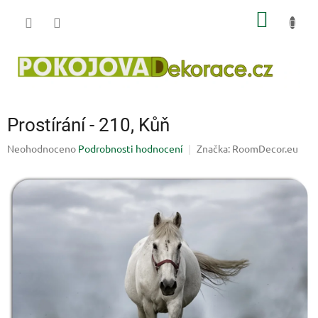
Přejít
NÁKUP
na
obsah
KOŠÍK
Prostírání - 210, Kůň
Průměrné
Neohodnoceno
Podrobnosti hodnocení
Značka:
RoomDecor.eu
hodnocení
produktu
je
0,0
z
5
hvězdiček.