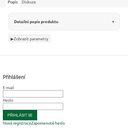
Popis
Diskuze
Detailní popis produktu
▶
Zobrazit parametry
Z
á
p
a
Přihlášení
t
E-mail
í
Heslo
PŘIHLÁSIT SE
Nová registrace
Zapomenuté heslo