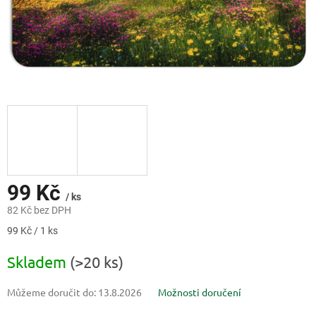
99 Kč
/ ks
82 Kč bez DPH
Měrná
99 Kč / 1 ks
cena:
Skladem
(>20 ks)
Můžeme doručit do:
13.8.2026
Možnosti doručení