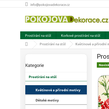
Přejít
info@pokojovadekorace.cz
na
obsah
Prostírání na stůl
Korkové prostírání na stůl
Domů
Prostírání na stůl
Květinové a přírodní 
P
Pros
o
Přeskočit
s
kategorie
Kategorie
Novin
t
r
Prostírání na stůl
a
n
n
Květinové a přírodní motivy
í
p
Dětské motivy
a