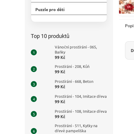
Puzzle pro děti
Přeskočit
kategorie
Popi
Top 10 produktů
Vánoční prostírání - 065,
D
Baňky
99 Kč
Prostírání - 208, Kůň
99 Kč
Prostírání - 668, Beton
99 Kč
Prostírání - 104, Imitace dřeva
99 Kč
Prostírání - 108, Imitace dřeva
99 Kč
Prostírání - 511, Kytky na
dřevě pampeliška