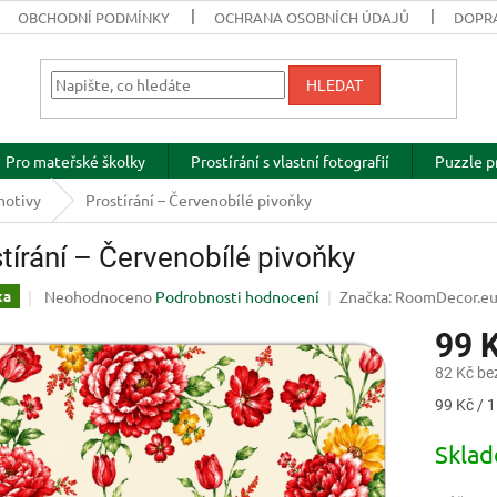
OBCHODNÍ PODMÍNKY
OCHRANA OSOBNÍCH ÚDAJŮ
DOPRA
HLEDAT
Pro mateřské školky
Prostírání s vlastní fotografií
Puzzle p
motivy
Prostírání – Červenobílé pivoňky
tírání – Červenobílé pivoňky
Průměrné
Neohodnoceno
Podrobnosti hodnocení
Značka:
RoomDecor.e
ka
hodnocení
99 
produktu
je
82 Kč be
0,0
z
Měrná
99 Kč / 1
5
cena:
hvězdiček.
Skla