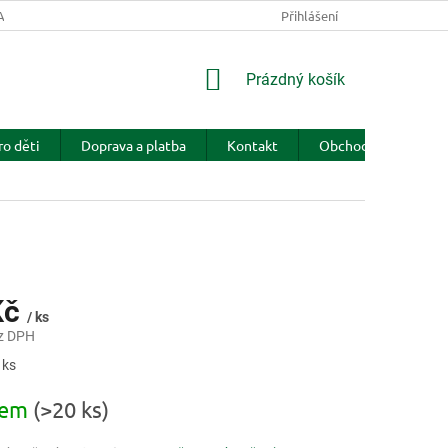
VA A PLATBA
Přihlášení
NÁKUPNÍ
Prázdný košík
KOŠÍK
ro děti
Doprava a platba
Kontakt
Obchodní podmínky
u
Kč
/ ks
z DPH
 ks
dem
(>20 ks)