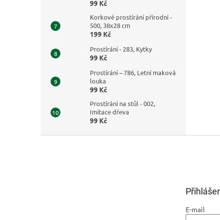
99 Kč
Korkové prostírání přírodní -
500, 38x28 cm
199 Kč
Prostírání - 283, Kytky
99 Kč
Prostírání – 786, Letní maková
louka
99 Kč
Prostírání na stůl - 002,
Imitace dřeva
99 Kč
Z
á
p
a
t
Přihláše
í
E-mail