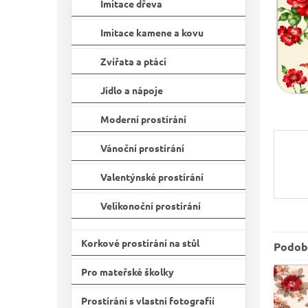
n
Imitace dřeva
e
l
Imitace kamene a kovu
Zvířata a ptáci
Jídlo a nápoje
Moderní prostírání
Vánoční prostírání
Valentýnské prostírání
Velikonoční prostírání
Korkové prostírání na stůl
Podob
Pro mateřské školky
Prostírání s vlastní fotografií