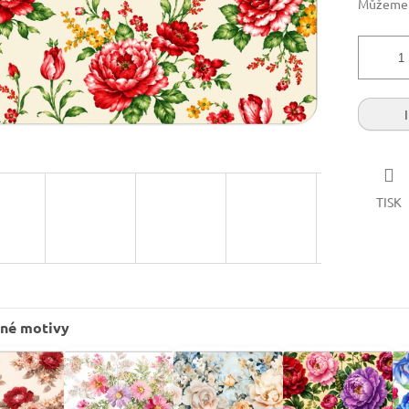
Můžeme d
TISK
né motivy