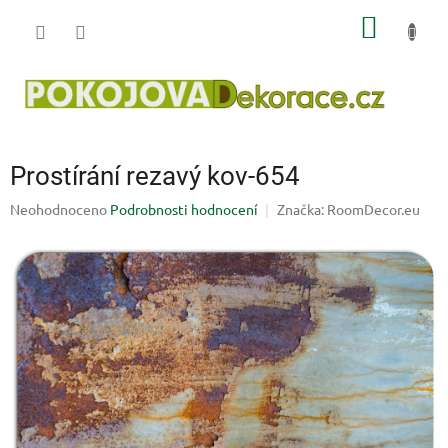
Přejít
NÁKUP
na
obsah
KOŠÍK
Prostírání rezavý kov-654
Průměrné
Neohodnoceno
Podrobnosti hodnocení
Značka:
RoomDecor.eu
hodnocení
produktu
je
0,0
z
5
hvězdiček.