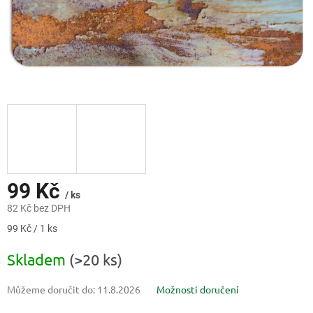
99 Kč
/ ks
82 Kč bez DPH
Měrná
99 Kč / 1 ks
cena:
Skladem
(>20 ks)
Můžeme doručit do:
11.8.2026
Možnosti doručení