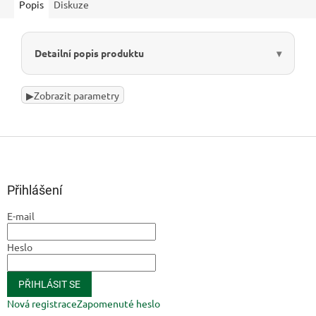
Popis
Diskuze
Detailní popis produktu
▶
Zobrazit parametry
Z
á
p
a
Přihlášení
t
E-mail
í
Heslo
PŘIHLÁSIT SE
Nová registrace
Zapomenuté heslo