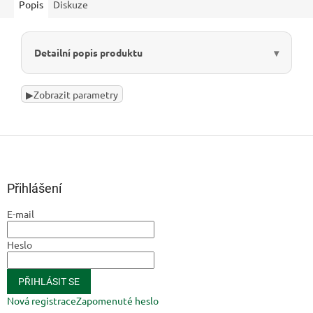
Popis
Diskuze
Detailní popis produktu
▶
Zobrazit parametry
Z
á
p
a
Přihlášení
t
E-mail
í
Heslo
PŘIHLÁSIT SE
Nová registrace
Zapomenuté heslo