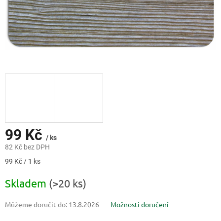
99 Kč
/ ks
82 Kč bez DPH
Měrná
99 Kč / 1 ks
cena:
Skladem
(>20 ks)
Můžeme doručit do:
13.8.2026
Možnosti doručení