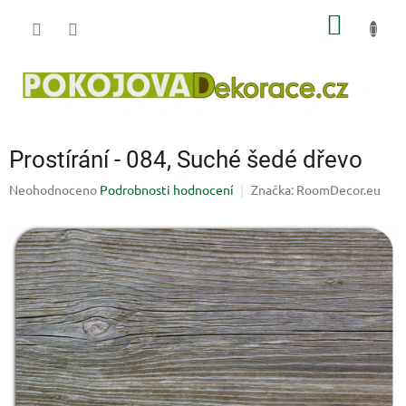
Přejít
NÁKUP
na
obsah
KOŠÍK
Prostírání - 084, Suché šedé dřevo
Průměrné
Neohodnoceno
Podrobnosti hodnocení
Značka:
RoomDecor.eu
hodnocení
produktu
je
0,0
z
5
hvězdiček.