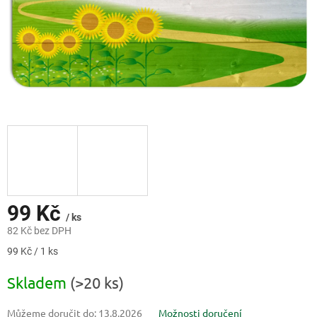
99 Kč
/ ks
82 Kč bez DPH
Měrná
99 Kč / 1 ks
cena:
Skladem
(>20 ks)
Můžeme doručit do:
13.8.2026
Možnosti doručení