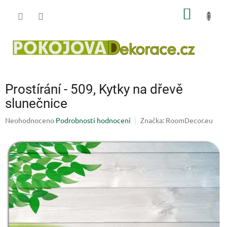
Přejít
NÁKUP
na
obsah
KOŠÍK
Prostírání - 509, Kytky na dřevě
slunečnice
Průměrné
Neohodnoceno
Podrobnosti hodnocení
Značka:
RoomDecor.eu
hodnocení
produktu
je
0,0
z
5
hvězdiček.