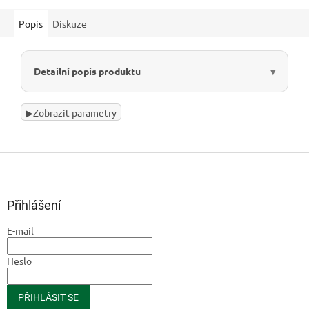
Popis
Diskuze
Detailní popis produktu
▶
Zobrazit parametry
Z
á
p
a
Přihlášení
t
E-mail
í
Heslo
PŘIHLÁSIT SE