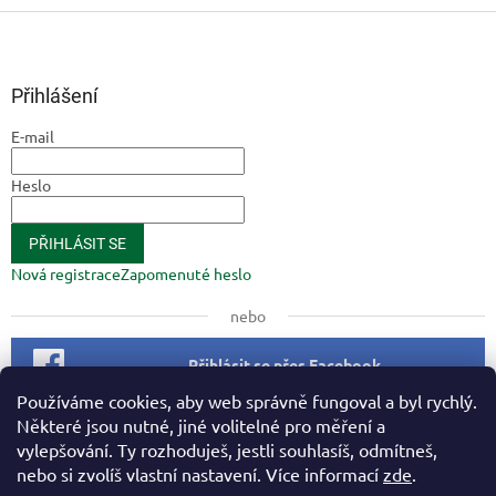
Z
á
p
a
Přihlášení
t
E-mail
í
Heslo
PŘIHLÁSIT SE
Nová registrace
Zapomenuté heslo
nebo
Přihlásit se přes Facebook
Používáme cookies, aby web správně fungoval a byl rychlý.
Některé jsou nutné, jiné volitelné pro měření a
Facebook
vylepšování. Ty rozhoduješ, jestli souhlasíš, odmítneš,
nebo si zvolíš vlastní nastavení. Více informací
zde
.