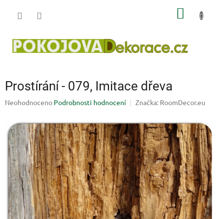
Přejít
NÁKUP
na
obsah
KOŠÍK
Prostírání - 079, Imitace dřeva
Průměrné
Neohodnoceno
Podrobnosti hodnocení
Značka:
RoomDecor.eu
hodnocení
produktu
je
0,0
z
5
hvězdiček.