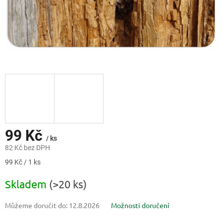
99 Kč
/ ks
82 Kč bez DPH
Měrná
99 Kč / 1 ks
cena:
Skladem
(>20 ks)
Můžeme doručit do:
12.8.2026
Možnosti doručení