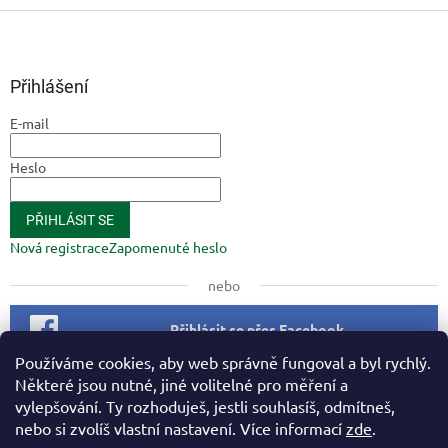
Z
á
p
a
Přihlášení
t
E-mail
í
Heslo
PŘIHLÁSIT SE
Nová registrace
Zapomenuté heslo
nebo
Přihlásit se přes Facebook
Používáme cookies, aby web správně fungoval a byl rychlý.
Některé jsou nutné, jiné volitelné pro měření a
Facebook
vylepšování. Ty rozhoduješ, jestli souhlasíš, odmítneš,
nebo si zvolíš vlastní nastavení. Více informací
zde
.