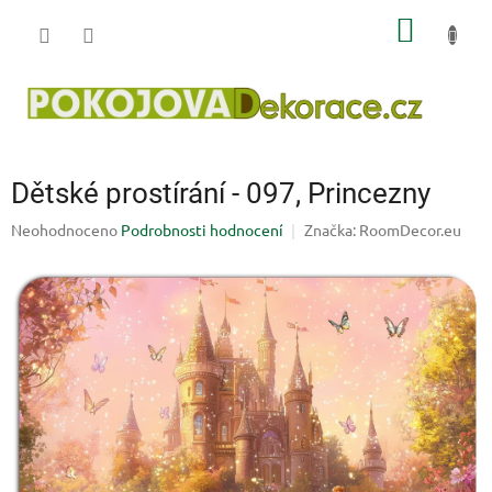
Přejít
NÁKUP
na
obsah
KOŠÍK
Dětské prostírání - 097, Princezny
Průměrné
Neohodnoceno
Podrobnosti hodnocení
Značka:
RoomDecor.eu
hodnocení
produktu
je
0,0
z
5
hvězdiček.