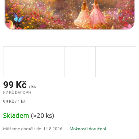
99 Kč
/ ks
82 Kč bez DPH
Měrná
99 Kč / 1 ks
cena:
Skladem
(>20 ks)
Můžeme doručit do:
11.8.2026
Možnosti doručení