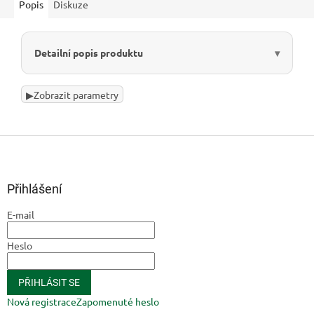
Popis
Diskuze
Detailní popis produktu
▶
Zobrazit parametry
Z
á
p
a
Přihlášení
t
E-mail
í
Heslo
PŘIHLÁSIT SE
Nová registrace
Zapomenuté heslo