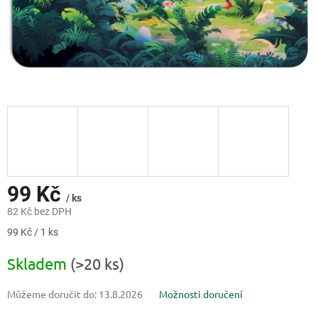
99 Kč
/ ks
82 Kč bez DPH
Měrná
99 Kč / 1 ks
cena:
Skladem
(>20 ks)
Můžeme doručit do:
13.8.2026
Možnosti doručení