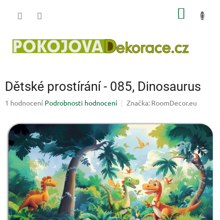
Přejít
NÁKUP
na
obsah
KOŠÍK
Dětské prostírání - 085, Dinosaurus
Průměrné
1 hodnocení
Podrobnosti hodnocení
Značka:
RoomDecor.eu
hodnocení
produktu
je
5,0
z
5
hvězdiček.